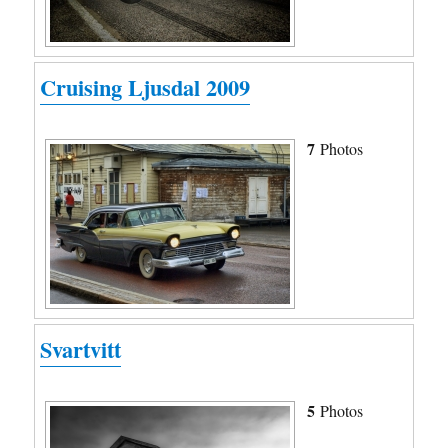
Cruising Ljusdal 2009
7
Photos
Svartvitt
5
Photos